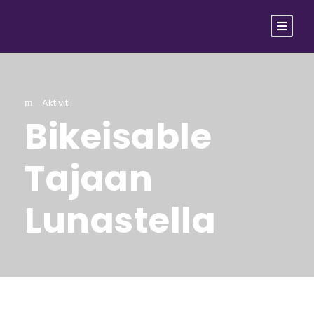
Aktiviti
Bikeisable
Tajaan
Lunastella