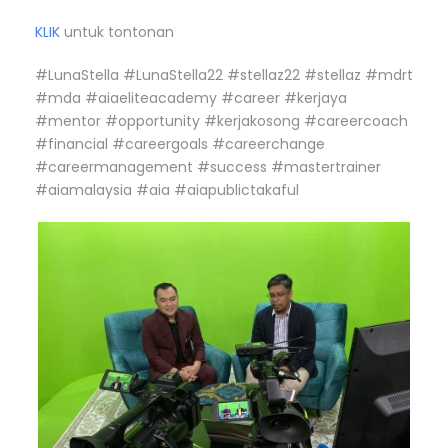
KLIK
untuk tontonan
#LunaStella #LunaStella22 #stellaz22 #stellaz #mdrt
#mda #aiaeliteacademy #career #kerjaya
#mentor #opportunity #kerjakosong #careercoach
#financial #careergoals #careerchange
#careermanagement #success #mastertrainer
#aiamalaysia #aia #aiapublictakaful